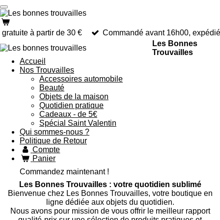
Passer
au
contenu
 gratuite à partir de 30 €
Commandé avant 16h00, expédié a
principal
Les Bonnes
Trouvailles
Accueil
Nos Trouvailles
Accessoires automobile
Beauté
Objets de la maison
Quotidien pratique
Cadeaux - de 5€
Spécial Saint Valentin
Qui sommes-nous ?
Politique de Retour
Compte
Panier
Commandez maintenant !
Les Bonnes Trouvailles : votre quotidien sublimé
Bienvenue chez Les Bonnes Trouvailles, votre boutique en
ligne dédiée aux objets du quotidien.
Nous avons pour mission de vous offrir le meilleur rapport
qualité-prix sur une sélection de produits pratiques et