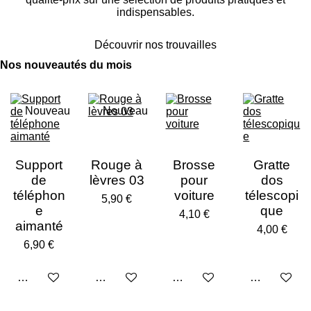
indispensables.
Découvrir nos trouvailles
Nos nouveautés du mois
Nouveau
Nouveau
Support
Rouge à
Brosse
Gratte
de
lèvres 03
pour
dos
téléphon
voiture
télescopi
5,90 €
e
que
4,10 €
aimanté
4,00 €
6,90 €
Ajouter au panier
Ajouter au panier
Ajouter au panier
Ajouter au p